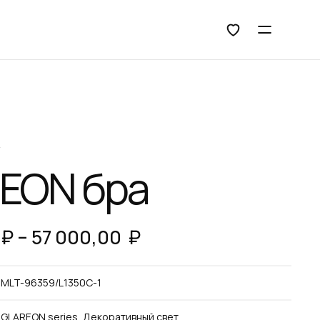
Открыть 
А
EON бра
Price range: 35 000
₽
–
57 000,00
₽
MLT-96359/L1350C-1
GLAREON series, Декоративный свет