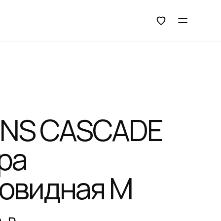
Открыть 
А
NS CASCADE
ра
овидная M